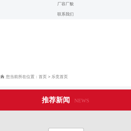
厂容厂貌
联系我们
乐竞首页
技术实力雄厚，生产团队完善，欢迎您的光临。
您当前所在位置：
首页
>
乐竞首页
推荐新闻
NEWS