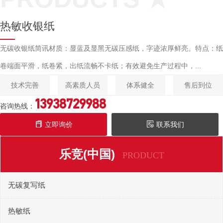
热敏收银纸
无碳收银纸简讯材质：显蓝及显黑无碳压感纸，字迹浓厚鲜亮。特点：纸
卷端面平滑，纸卷紧，出纸流畅不卡纸；有效避免生产过程中，...
技术完善
高素质人员
体系健全
售后到位
13938729988
咨询热线：
立即询价
联系我们
乐竞(中国)
PRODUCT
无碳复写纸
热敏纸